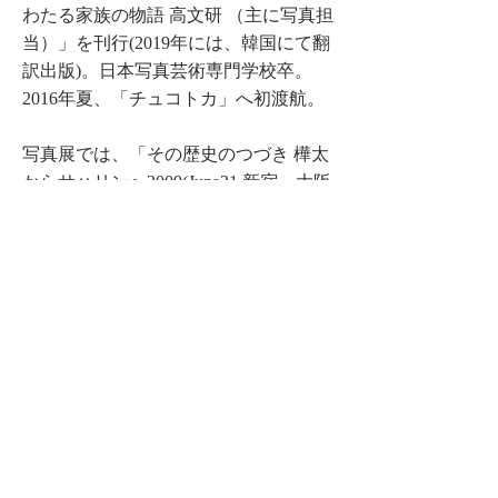
わたる家族の物語 高文研 （主に写真担
当）」を刊行(2019年には、韓国にて翻
訳出版)。日本写真芸術専門学校卒
。
2016年夏、「チュコトカ」へ初渡航。
写真展では、「その歴史のつづき 樺太
からサハリンへ2009(Juna21 新宿・大阪
ニコンサロン2010)」にてデビュー。近
年では、「
Всматриваясь в Сахалин(
邦題
」(サハリン州立美術
サハリンを見つめて)
館 2018)、「サハリンを忘れない」(神
楽坂セッションハウス 2018)、「春が
来るまえに」(新さっぽ ろギャラリー
2014)、「降りしきる雪、その一片が人
を 満たすまで あれから三年─
момент
─」 (Juna21 新宿・大阪ニコン
サロン2013-2014)などがある。