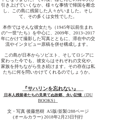
引き上げていくなか、様々な事情で帰国を断念
し、この島に残留した人々がいました。そし
て、その多くは女性でした。
本作ではそんな彼女たち（1945年以前生まれ
の”一世”たち）を中心に、2009年、2013~2017
年にかけて撮影した写真とともに、滞在中の交
流やインタビュー原稿を併せ構成します。
この島が日本からソビエト、そしてロシアに
変わった今でも、彼女らはそれぞれの文化や、
家族を持ちながら生き続けます。その存在は私
たちに何を問いかけてくれるのでしょうか。
『サハリンを忘れない』
（DU
日本人残留者たちの見果てぬ故郷、永い記憶
BOOKS）
文・写真 後藤悠樹 A5版/並製/288ページ
(オールカラー)
2018年2月23日刊行